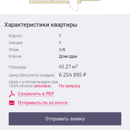
Стоимость квартиры
Время для звонка
Отправить
Характеристики квартиры
Свои средства
Корпус
1
Отправить
Секция
1
Этаж
1/0
Ключи
Дом сдан
Время для звонка
41.27 м²
Площадь
6 254 895 ₽
Цена (без учета скидки)
Цена с учетом скидки при
100% оплате (
ипотеке
)
По запросу
Сохранить в PDF
Отправить
Отправить по эл.почте
Отправить заявку