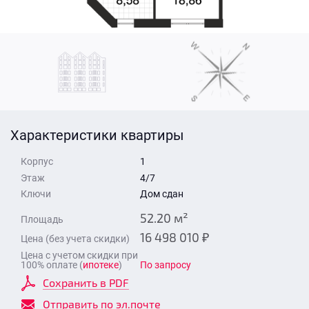
Стоимость квартиры
Время для звонка
Отправить
Свои средства
Отправить
Характеристики квартиры
Время для звонка
Корпус
1
Этаж
4/7
Ключи
Дом сдан
52.20 м²
Площадь
16 498 010 ₽
Цена (без учета скидки)
Отправить
Цена с учетом скидки при
100% оплате (
ипотеке
)
По запросу
Сохранить в PDF
Отправить по эл.почте