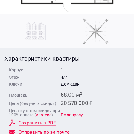
Стоимость квартиры
Время для звонка
Отправить
Свои средства
Отправить
Характеристики квартиры
Время для звонка
Корпус
1
Этаж
4/7
Ключи
Дом сдан
68.00 м²
Площадь
20 570 000 ₽
Цена (без учета скидки)
Отправить
Цена с учетом скидки при
100% оплате (
ипотеке
)
По запросу
Сохранить в PDF
Отправить по эл.почте