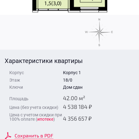
Стоимость квартиры
Время для звонка
Отправить
Свои средства
Отправить
Характеристики квартиры
Время для звонка
Корпус
Корпус 1
Этаж
18/0
Ключи
Дом сдан
42.00 м²
Площадь
4 538 184 ₽
Цена (без учета скидки)
Отправить
Цена с учетом скидки при
4 356 657 ₽
100% оплате (
ипотеке
)
Сохранить в PDF