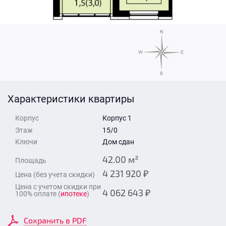
Стоимость квартиры
Время для звонка
Отправить
Свои средства
Отправить
Характеристики квартиры
Время для звонка
Корпус
Корпус 1
Этаж
15/0
Ключи
Дом сдан
42.00 м²
Площадь
4 231 920 ₽
Цена (без учета скидки)
Отправить
Цена с учетом скидки при
4 062 643 ₽
100% оплате (
ипотеке
)
Сохранить в PDF