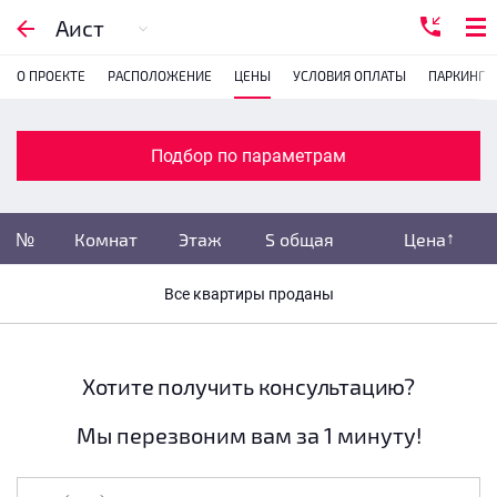
Подбор по параметрам
Аист
О ПРОЕКТЕ
РАСПОЛОЖЕНИЕ
ЦЕНЫ
УСЛОВИЯ ОПЛАТЫ
ПАРКИНГ
Комнатность
1
2
3
4
Подбор по параметрам
Убрать забронированные
№
Комнат
Этаж
S общая
Цена
Убрать переуступки
Все квартиры проданы
Цена
не указана
S общая
не указана
Хотите получить консультацию?
Мы перезвоним вам за 1 минуту!
Этаж
все этажи